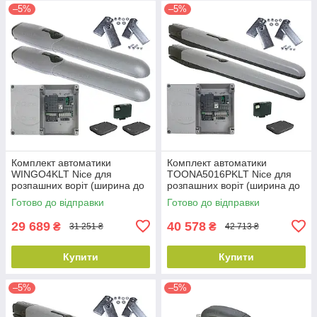
–5%
–5%
Комплект автоматики
Комплект автоматики
WINGO4KLT Nice для
TOONA5016PKLT Nice для
розпашних воріт (ширина до
розпашних воріт (ширина до
4 м)
10 м)
Готово до відправки
Готово до відправки
29 689
40 578
₴
₴
31 251 ₴
42 713 ₴
Купити
Купити
–5%
–5%