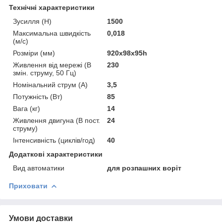
Технічні характеристики
Зусилля (H)
1500
Максимальна швидкість
0,018
(м/с)
Розміри (мм)
920х98х95һ
Живлення від мережі (В
230
змін. струму, 50 Гц)
Номінальний струм (А)
3,5
Потужність (Вт)
85
Вага (кг)
14
Живлення двигуна (В пост.
24
струму)
Інтенсивність (циклів/год)
40
Додаткові характеристики
Вид автоматики
для розпашних воріт
Приховати
Умови доставки