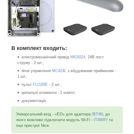
В комплект входить:
електромеханічний привід
WG5024
, 24В пост.
струму - 2 шт.;
блок управління
MC424L
з вбудованим приймачем -
1 шт.;
пульт
FLO2RE
- 2 шт.;
кріпильні елементи - 2 компл;
документація.
Універсальний вхід - «EO» для адаптера
IBT4N
, до
якого можливо підключити модуль Wi-Fi -
IT4WIFI
та
інші пристрої Nice.