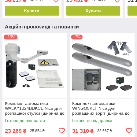
₴
₴
36 957 ₴
27 345 ₴
Купити
Купити
Акційні пропозиції та новинки
–10%
–7%
Комплект автоматики
Комплект автоматики
WALKY1024BDKCE Nice для
WINGO5KLT Nice для
розпашної стулки (ширина до
розпашних воріт (ширина до
1,8 м)
7 м)
Готово до відправки
Готово до відправки
23 269
31 310
₴
₴
25 854 ₴
33 667 ₴