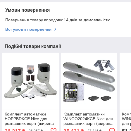
Умови повернення
Повернення товару впродовж 14 днів за домовленістю
Всі умови повернення
Подібні товари компанії
Комплект автоматики
Комплект автоматики
Комп
HOPPBDKCE Nice для
WINGO2024KCE Nice для
WIN
розпашних воріт (ширина
розпашних воріт (ширина
для 
до 4,8 м)
до 4 м)
(шир
36 217
25 431
51 