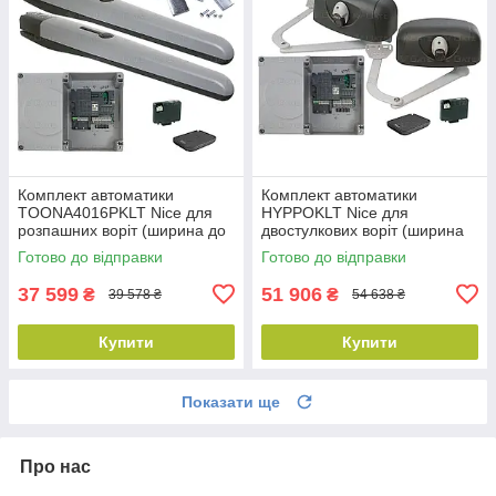
Комплект автоматики
Комплект автоматики
TOONA4016PKLT Nice для
HYPPOKLT Nice для
розпашних воріт (ширина до
двостулкових воріт (ширина
6 м)
до 6 м)
Готово до відправки
Готово до відправки
37 599
51 906
₴
₴
39 578 ₴
54 638 ₴
Купити
Купити
Показати ще
Про нас