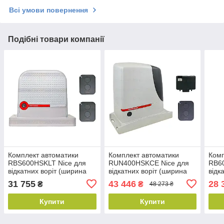
Всі умови повернення
Подібні товари компанії
Комплект автоматики
Комплект автоматики
Комп
RBS600HSKLT Nice для
RUN400HSKCE Nice для
RB6
відкатних воріт (ширина
відкатних воріт (ширина
відк
до 8 м)
до 14 м)
до 8
31 755
43 446
28 
₴
₴
48 273 ₴
Купити
Купити