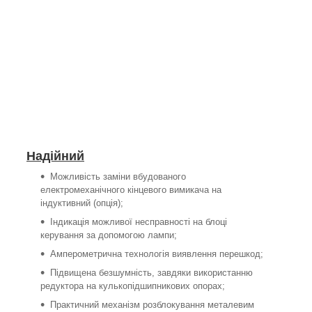
Надійний
Можливість заміни вбудованого
електромеханічного кінцевого вимикача на
індуктивний (опція);
Індикація можливої несправності на блоці
керування за допомогою лампи;
Амперометрична технологія виявлення перешкод;
Підвищена безшумність, завдяки використанню
редуктора на кулькопідшипникових опорах;
Практичний механізм розблокування металевим