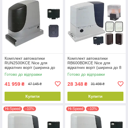
Комплект автоматики
Комплект автоматики
RUN2500KCE Nice для
RB600BDKCE Nice для
відкатних воріт (ширина до
відкатних воріт (ширина до 8
18 м)
м)
Готово до відправки
Готово до відправки
41 959
28 348
₴
₴
47 145 ₴
31 498 ₴
Купити
Купити
Hi-Speed
–10%
Hi-Speed
–10%