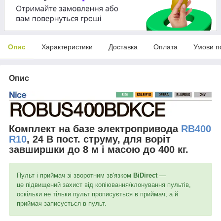
Опис
Характеристики
Доставка
Оплата
Умови п
Опис
Комплект на базе электропривода
RB400
R10
, 24 В пост. струму, для воріт
завширшки до 8 м і масою до 400 кг.
Пульт і приймач зі зворотним зв'язком
BiDirect
—
це підвищений захист від копіювання/клонування пультів,
оскільки не тільки пульт прописується в приймач, а й
приймач записується в пульт.