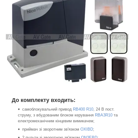
До комплекту входить:
самоблокувальний привод
RB400 R10
, 24 В пост.
струму, з вбудованим блоком керування
RBA3R10
та
електромеханічним кінцевим вимикачем;
приймач зі зворотним зв'язком
OXIBD
;
2 пульти зі зворотною зв'язком
ON3EBD
;