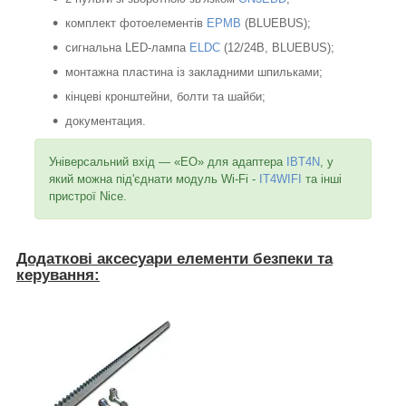
комплект фотоелементів
EPMB
(BLUEBUS);
сигнальна LED-лампа
ELDC
(12/24B, BLUEBUS);
монтажна пластина із закладними шпильками;
кінцеві кронштейни, болти та шайби;
документация.
Універсальний вхід — «EO» для адаптера
IBT4N
, у
який можна під'єднати модуль Wi-Fi -
IT4WIFI
та інші
пристрої Nice.
Додаткові аксесуари елементи безпеки та
керування: