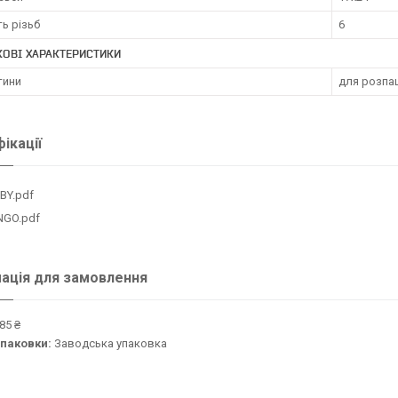
ть різьб
6
ОВІ ХАРАКТЕРИСТИКИ
тини
для розпа
ікації
BY.pdf
NGO.pdf
ація для замовлення
85 ₴
упаковки:
Заводська упаковка