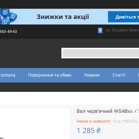
пр. Богдана Хмел
 363-49-63
 оплата
Повернення та обмін
Новини
Статті
Вал черв'ячний WG40xx /
Немає в наявності
Код:
PMDVR5.
1 285 ₴