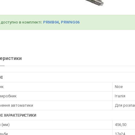
 доступно в комплекті:
PRMB04
,
PRWNG06
еристики
НІ
ик
Nice
 виробник
Італія
чення автоматики
Для розпа
НІ ХАРАКТЕРИСТИКИ
 (мм)
456,50
зьби
17х24