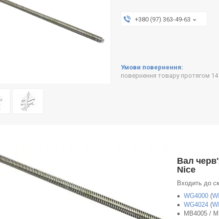
+380 (97) 363-49-63
повернення товару протягом 14
Вал черв
Nice
Входить до ск
WG4000
(
W
WG4024
(
W
MB4005 / M