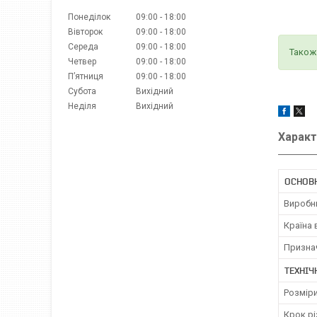
Понеділок
09:00
18:00
Вівторок
09:00
18:00
Середа
09:00
18:00
Також
Четвер
09:00
18:00
Пʼятниця
09:00
18:00
Субота
Вихідний
Неділя
Вихідний
Характ
ОСНОВ
Виробн
Країна
Призна
ТЕХНІЧ
Розміри
Крок рі