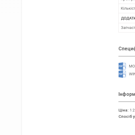
Кількіс
ДОДАТК
Запчас
Специф
MO
WI
Інформ
Ціна:
1 2
Спосіб 