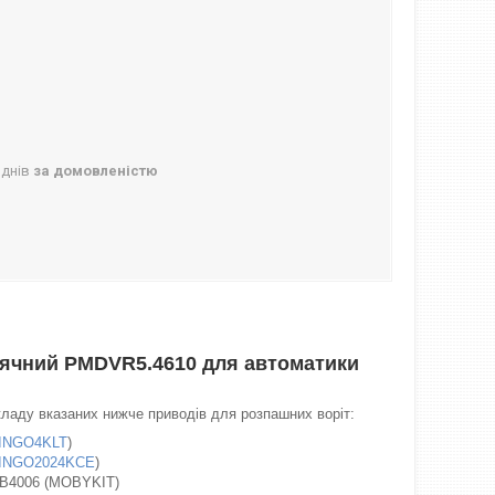
 днів
за домовленістю
'ячний PMDVR5.4610 для автоматики
ладу вказаних нижче приводів для розпашних воріт:
INGO4KLT
)
INGO2024KCE
)
B4006 (MOBYKIT)