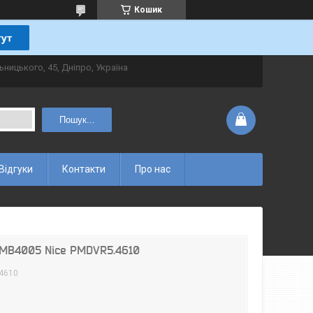
Кошик
ьницького, 45, Дніпро, Україна
Пошук...
Відгуки
Контакти
Про нас
 MB4005 Nice PMDVR5.4610
4610