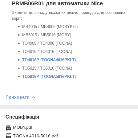
PRMB06R01 для автоматики Nice
Входить до складу вказаних нижче приводів для розпашних
воріт:
MB4005 / MB4006 (MOBYKIT)
MB5015 / MB5016 (MOBY)
TO4005 / TO4006 (TOONA)
TO4015 / TO4016 (TOONA)
TO4016P
(
TOONA4016PKLT
)
TO5015 / TO5016 (TOONA)
TO5016P
(
TOONA5016PKLT
)
Приховати
Специфікація
MOBY.pdf
TOONA 4016-5016.pdf