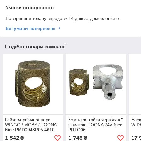
Умови повернення
Повернення товару впродовж 14 днів за домовленістю
Всі умови повернення
Подібні товари компанії
Гайка черв'ячної пари
Комплект гайки черв'ячної
Елек
WINGO / MOBY / TOONA
з вилкою TOONA 24V Nice
WIDE
Nice PMD0943R05.4610
PRTO06
1 542
1 748
17 
₴
₴