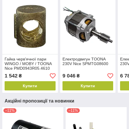
Гайка черв'ячної пари
Електродвигун TOONA
Еле
WINGO / MOBY / TOONA
230V Nice SPMTG08600
230
Nice PMD0943R05.4610
1 542
9 046
6 7
₴
₴
Купити
Купити
Акційні пропозиції та новинки
–11%
–11%