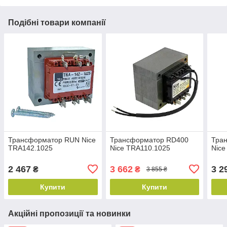
Подібні товари компанії
Трансформатор RUN Nice
Трансформатор RD400
Тра
TRA142.1025
Nice TRA110.1025
Nice
2 467
3 662
3 2
₴
₴
3 855 ₴
Купити
Купити
Акційні пропозиції та новинки