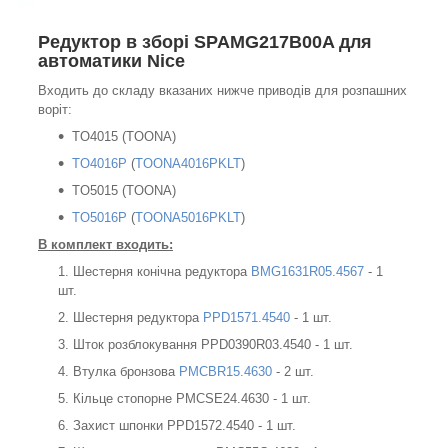
Редуктор в зборі SPAMG217B00A для
автоматики Nice
Входить до складу вказаних нижче приводів для розпашних
воріт:
TO4015 (TOONA)
TO4016P
(
TOONA4016PKLT
)
TO5015 (TOONA)
TO5016P
(
TOONA5016PKLT
)
В комплект входить:
Шестерня конічна редуктора
BMG1631R05.4567
- 1
шт.
Шестерня редуктора
PPD1571.4540
- 1 шт.
Шток розблокування PPD0390R03.4540 - 1 шт.
Втулка бронзова
PMCBR15.4630
- 2 шт.
Кільце стопорне PMCSE24.4630 - 1 шт.
Захист шпонки PPD1572.4540 - 1 шт.