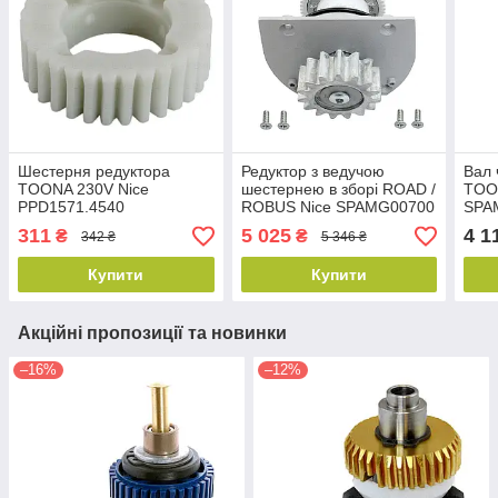
Шестерня редуктора
Редуктор з ведучою
Вал 
TOONA 230V Nice
шестернею в зборі ROAD /
TOO
PPD1571.4540
ROBUS Nice SPAMG00700
SPA
311
5 025
4 1
₴
₴
342 ₴
5 346 ₴
Купити
Купити
Акційні пропозиції та новинки
–16%
–12%