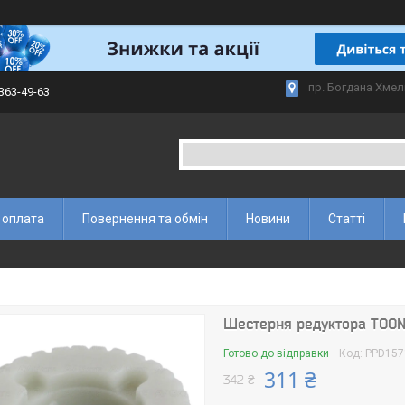
пр. Богдана Хмел
 363-49-63
 оплата
Повернення та обмін
Новини
Статті
Шестерня редуктора TOON
Готово до відправки
Код:
PPD157
311 ₴
342 ₴