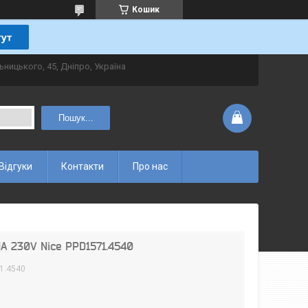
Кошик
ьницького, 45, Дніпро, Україна
Пошук...
Відгуки
Контакти
Про нас
A 230V Nice PPD1571.4540
1.4540