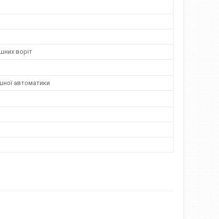
шних воріт
шної автоматики