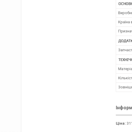
ОСНОВ
Виробн
Країна
Призна
ДОДАТК
Запчас
ТЕХНІЧ
Матері
Кількіст
Зовнішн
Інформ
Ціна:
311