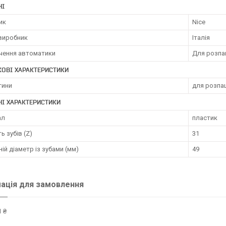
НІ
ик
Nice
 виробник
Італія
чення автоматики
Для розпа
ОВІ ХАРАКТЕРИСТИКИ
тини
для розпа
НІ ХАРАКТЕРИСТИКИ
ал
пластик
ь зубів (Z)
31
ій діаметр із зубами (мм)
49
ація для замовлення
 ₴