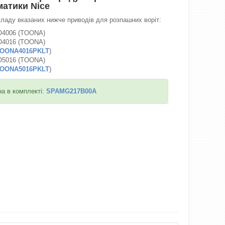
матики Nice
ладу вказаних нижче приводів для розпашних воріт:
O4006 (TOONA)
O4016 (TOONA)
OONA4016PKLT
)
O5016 (TOONA)
OONA5016PKLT
)
а в комплекті:
SPAMG217B00A