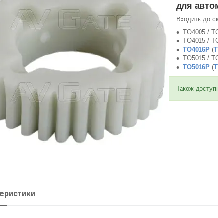
для авто
Входить до ск
TO4005 / T
TO4015 / T
TO4016P
(
T
TO5015 / T
TO5016P
(
T
Також доступн
еристики