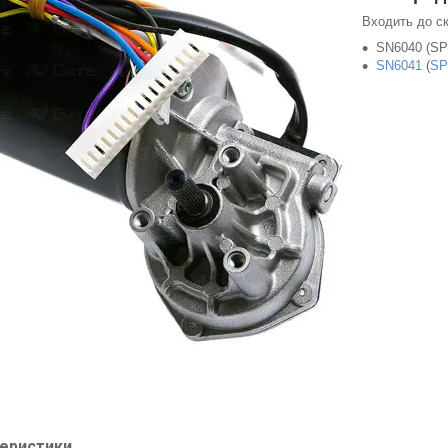
Входить до ск
SN6040 (SP
SN6041
(
SP
еристики