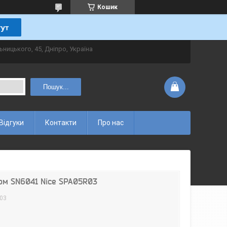
Кошик
ьницького, 45, Дніпро, Україна
Пошук...
Відгуки
Контакти
Про нас
ом SN6041 Nice SPA05R03
03