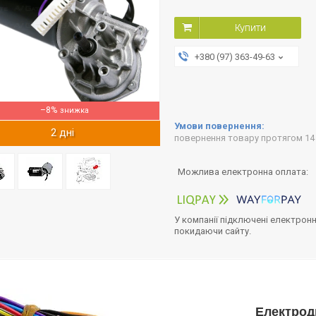
Купити
+380 (97) 363-49-63
–8%
2 дні
повернення товару протягом 14
У компанії підключені електронн
покидаючи сайту.
Електрод