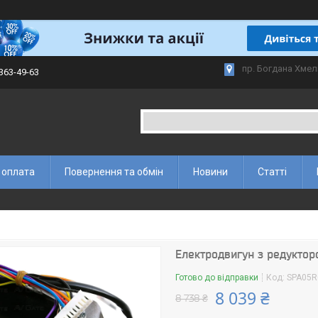
пр. Богдана Хмел
 363-49-63
 оплата
Повернення та обмін
Новини
Статті
Електродвигун з редуктор
Готово до відправки
Код:
SPA05R
8 039 ₴
8 738 ₴