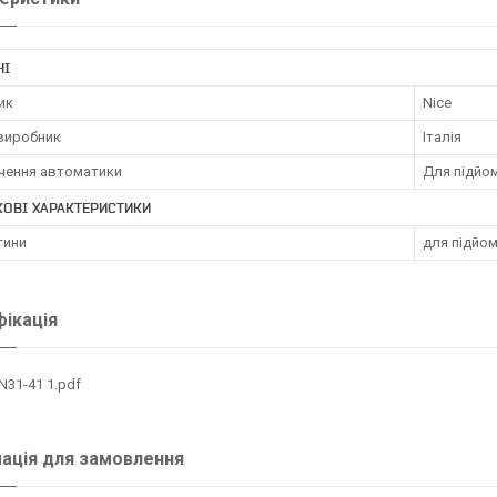
НІ
ик
Nice
 виробник
Італія
чення автоматики
Для підйом
ОВІ ХАРАКТЕРИСТИКИ
тини
для підйо
ікація
N31-41 1.pdf
ація для замовлення