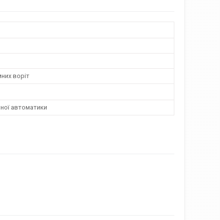
них воріт
мної автоматики