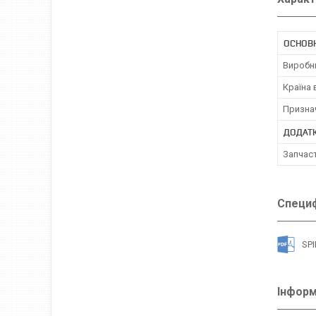
ОСНОВ
Виробн
Країна
Призна
ДОДАТК
Запчас
Специф
SPI
Інформ