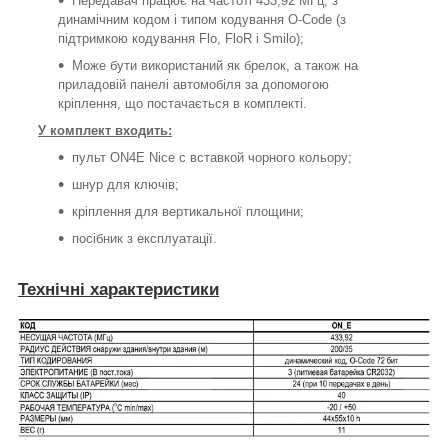
Передавач працює на частоті 433,92 МГц, з
динамічним кодом і типом кодування O-Code (з
підтримкою кодування Flo, FloR і Smilo);
Може бути використаний як брелок, а також на
приладовій панелі автомобіля за допомогою
кріплення, що постачається в комплекті.
У комплект входить:
пульт ON4E Nice с вставкой чорного кольору;
шнур для ключів;
кріплення для вертикальної площини;
посібник з експлуатації.
Технічні характеристики