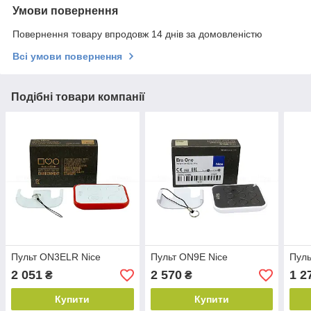
Умови повернення
Повернення товару впродовж 14 днів за домовленістю
Всі умови повернення
Подібні товари компанії
Пульт ON3ELR Nice
Пульт ON9E Nice
Пуль
2 051
2 570
1 2
₴
₴
Купити
Купити