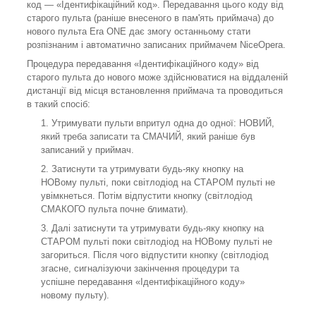
код — «Ідентифікаційний код». Передавання цього коду від
старого пульта (раніше внесеного в пам'ять приймача) до
нового пульта Era ONE дає змогу останньому стати
розпізнаним і автоматично записаних приймачем NiceOpera.
Процедура передавання «Ідентифікаційного коду» від
старого пульта до нового може здійснюватися на віддаленій
дистанції від місця встановлення приймача та проводиться
в такий спосіб:
Утримувати пульти впритул одна до одної: НОВИЙ,
який треба записати та СМАЧИЙ, який раніше був
записаний у приймач.
Затиснути та утримувати будь-яку кнопку на
НОВому пульті, поки світлодіод на СТАРОМ пульті не
увімкнеться. Потім відпустити кнопку (світлодіод
СМАКОГО пульта почне блимати).
Далі затиснути та утримувати будь-яку кнопку на
СТАРОМ пульті поки світлодіод на НОВому пульті не
загориться. Після чого відпустити кнопку (світлодіод
згасне, сигналізуючи закінчення процедури та
успішне передавання «Ідентифікаційного коду»
новому пульту).