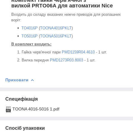
Комплект гайки черв'ячної з
вилкой PRTO06A для автоматики Nice
Входить до складу вказаних нижче приводів для розпашних
воріт:
TO4016P
(
TOONA4016PKLT
)
TO5016P
(
TOONA5016PKLT
)
В комплект входить:
Гайка черв'ячної пари
PMD1159R04.4610
- 1 шт.
Вилка передня
PMD1273R03.8003
- 1 шт.
Приховати
Специфікація
TOONA 4016-5016 1.pdf
Спосіб упаковки