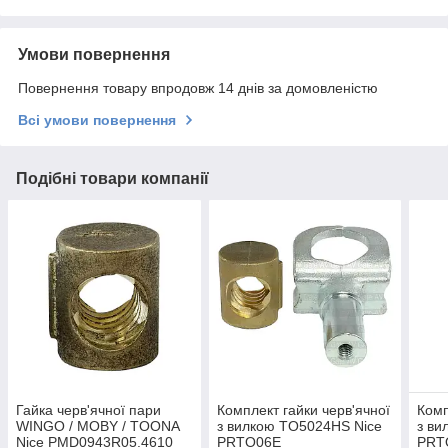
Умови повернення
Повернення товару впродовж 14 днів за домовленістю
Всі умови повернення
Подібні товари компанії
Гайка черв'ячної пари
Комплект гайки черв'ячної
Комп
WINGO / MOBY / TOONA
з вилкою TO5024HS Nice
з ви
Nice PMD0943R05.4610
PRTO06E
PRT