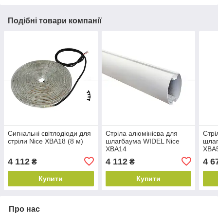
Подібні товари компанії
Сигнальні світлодіоди для
Стріла алюмінієва для
Стрі
стріли Nice XBA18 (8 м)
шлагбаума WIDEL Nice
шлаг
XBA14
XBA
4 112
4 112
4 6
₴
₴
Купити
Купити
Про нас