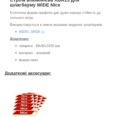
Стріла алюмінієва XBA15 для
шлагбауму WIDE Nice
Еліптична форма профілю дає дуже хорошу стійкість до
сильного вітру.
Використовується в нижче вказаних моделях шлагбаумів:
WIDEL (WIDE L)
Додатково:
габарити - 69x92x3150 мм
матеріал - алюміній
форма овал
Додаткові аксесуари: