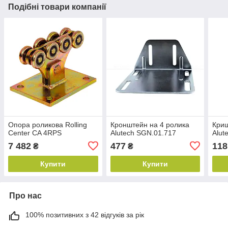
Подібні товари компанії
Опора роликова Rolling
Кронштейн на 4 ролика
Криш
Center CA 4RPS
Alutech SGN.01.717
Alut
7 482
477
118
₴
₴
Купити
Купити
Про нас
100% позитивних з 42 відгуків за рік