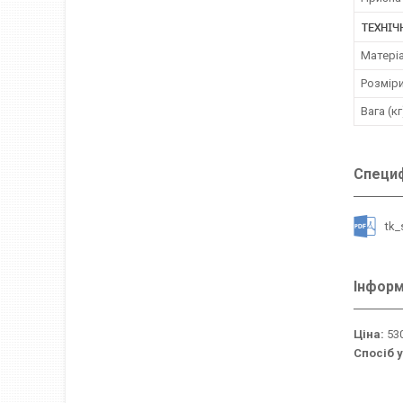
ТЕХНІЧ
Матері
Розміри
Вага (кг
Специф
tk
Інформ
Ціна:
530
Спосіб 