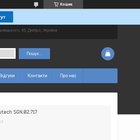
Кошик
ьницького, 45, Дніпро, Україна
Пошук...
Відгуки
Контакти
Про нас
tech SGN.02.717
17