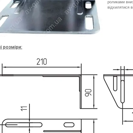
роликами вниз
відхилятися ві
і розміри: