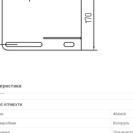
еристики
І АТРИБУТИ
ик
Alutech
 виробник
Білорусь
чення
Для відкат