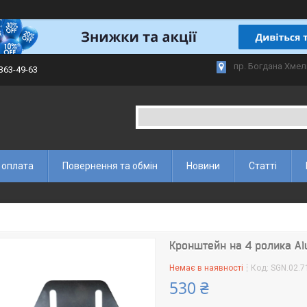
пр. Богдана Хмел
 363-49-63
 оплата
Повернення та обмін
Новини
Статті
Кронштейн на 4 ролика Alu
Немає в наявності
Код:
SGN.02.7
530 ₴