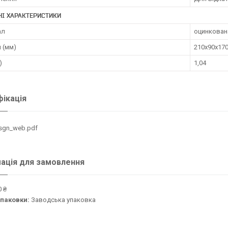
НІ ХАРАКТЕРИСТИКИ
ал
оцинкован
 (мм)
210х90х17
)
1,04
ікація
_sgn_web.pdf
ація для замовлення
 ₴
упаковки:
Заводська упаковка