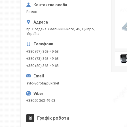
Роман
пр. Богдана Хмельницького, 45, Дніпро,
Україна
+380 (97) 363-49-63
+380 (73) 363-49-63
+380 (50) 363-49-63
avto-vorota@ukr.net
+38050 363-49-63
Графік роботи