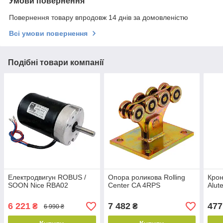
Умови повернення
Повернення товару впродовж 14 днів за домовленістю
Всі умови повернення
Подібні товари компанії
Електродвигун ROBUS /
Опора роликова Rolling
Крон
SOON Nice RBA02
Center CA 4RPS
Alut
6 221
7 482
477
₴
₴
6 990 ₴