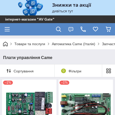
інтернет-магазин "AV Gate"
Товари та послуги
Автоматика Came (Італія)
Запчас
Плати управління Came
Сортування
0
Фільтри
–1%
–1%