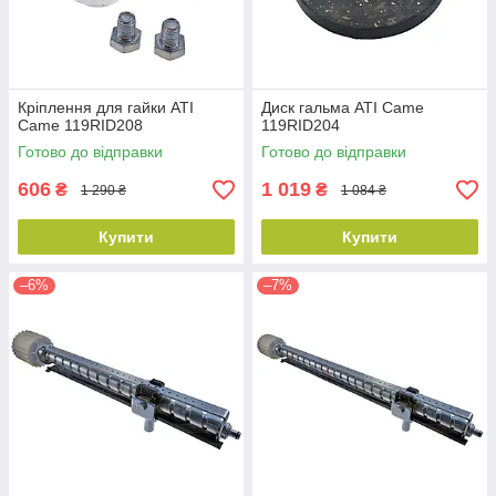
Кріплення для гайки ATI
Диск гальма ATI Came
Came 119RID208
119RID204
Готово до відправки
Готово до відправки
606
1 019
₴
₴
1 290 ₴
1 084 ₴
Купити
Купити
–6%
–7%