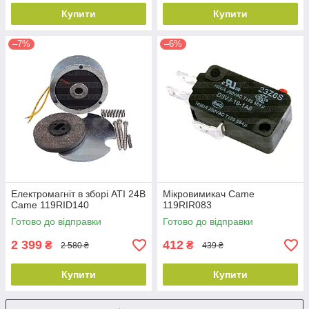
Купити
Купити
–7%
–6%
Електромагніт в зборі ATI 24В
Мікровимикач Came
Came 119RID140
119RIR083
Готово до відправки
Готово до відправки
2 399
412
₴
₴
2 580 ₴
439 ₴
Купити
Купити