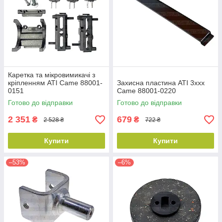
Каретка та мікровимикачі з
кріпленням ATI Came 88001-
Захисна пластина ATI 3xxx
0151
Came 88001-0220
Готово до відправки
Готово до відправки
2 351
679
₴
₴
2 528 ₴
722 ₴
Купити
Купити
–53%
–6%