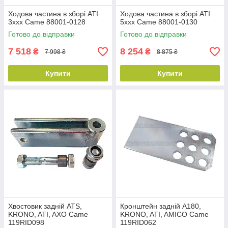
Ходова частина в зборі ATI
Ходова частина в зборі ATI
3xxx Came 88001-0128
5xxx Came 88001-0130
Готово до відправки
Готово до відправки
7 518
8 254
₴
₴
7 998 ₴
8 875 ₴
Купити
Купити
Хвостовик задній ATS,
Кронштейн задній A180,
KRONO, ATI, AXO Came
KRONO, ATI, AMICO Came
119RID098
119RID062