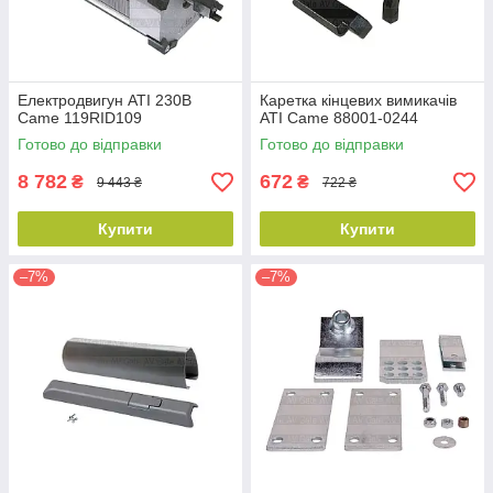
Електродвигун ATI 230В
Каретка кінцевих вимикачів
Came 119RID109
ATI Came 88001-0244
Готово до відправки
Готово до відправки
8 782
672
₴
₴
9 443 ₴
722 ₴
Купити
Купити
–7%
–7%