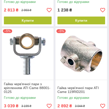
Готово до відправки
Готово до відправки
2 813
1 238
₴
₴
2 993 ₴
Купити
Купити
–5%
–5%
Гайка черв'ячної пари з
кріпленням ATI Came 88001-
Гайка черв'ячної пари ATI
0125
Came 119RID201
Готово до відправки
Готово до відправки
3 039
2 892
₴
₴
3 199 ₴
3 044 ₴