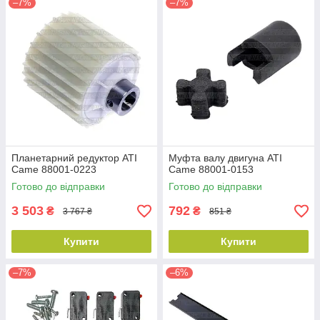
–7%
–7%
Планетарний редуктор ATI
Муфта валу двигуна ATI
Came 88001-0223
Came 88001-0153
Готово до відправки
Готово до відправки
3 503
792
₴
₴
3 767 ₴
851 ₴
Купити
Купити
–7%
–6%