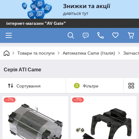
інтернет-магазин "AV Gate"
Товари та послуги
Автоматика Came (Італія)
Запчас
Серія ATI Came
Сортування
0
Фільтри
–7%
–7%