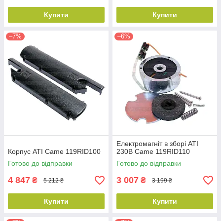
Купити
Купити
–7%
–6%
Електромагніт в зборі ATI
Корпус ATI Came 119RID100
230В Came 119RID110
Готово до відправки
Готово до відправки
4 847
3 007
₴
₴
5 212 ₴
3 199 ₴
Купити
Купити