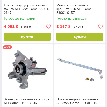
Кришка корпусу з кожухом
Монтажний комплект
гвинта ATI 3xxx Came 88001-
кронштейнів ATI Came
0147
88001-0157
Готово до відправки
Готово до відправки
4 991
3 167
₴
₴
5 366 ₴
3 406 ₴
Купити
Купити
–6%
Замок розблокування в зборі
Планка кінцевих вимикачів
ATI Came 119RID106
ATI 3xxx Came 119RID216