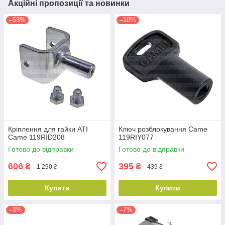
Акційні пропозиції та новинки
–53%
–10%
Кріплення для гайки ATI
Ключ розблокування Came
Came 119RID208
119RIY077
Готово до відправки
Готово до відправки
606
395
₴
₴
1 290 ₴
439 ₴
Купити
Купити
–8%
–7%