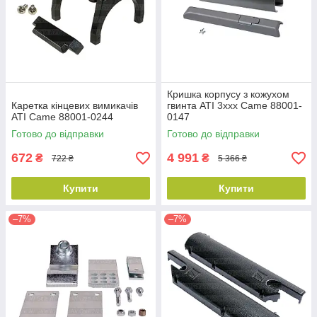
Кришка корпусу з кожухом
Каретка кінцевих вимикачів
гвинта ATI 3xxx Came 88001-
ATI Came 88001-0244
0147
Готово до відправки
Готово до відправки
672
4 991
₴
₴
722 ₴
5 366 ₴
Купити
Купити
–7%
–7%