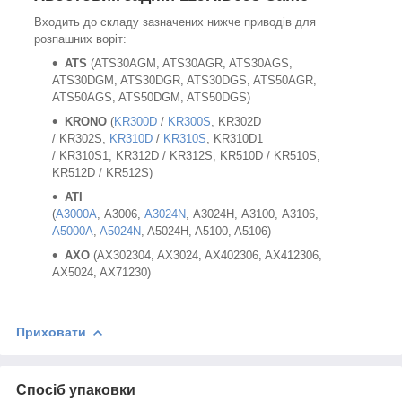
Входить до складу зазначених нижче приводів для
розпашних воріт:
ATS
(ATS30AGM, ATS30AGR, ATS30AGS,
ATS30DGM, ATS30DGR, ATS30DGS, ATS50AGR,
ATS50AGS, ATS50DGM, ATS50DGS)
KRONO
(
KR300D
/
KR300S
, KR302D
/ KR302S,
KR310D
/
KR310S
, KR310D1
/ KR310S1, KR312D / KR312S, KR510D / KR510S,
KR512D / KR512S)
ATI
(
A3000A
, A3006,
A3024N
, A3024H, A3100, A3106,
A5000A
,
A5024N
, A5024H, A5100, A5106)
AXO
(AX302304, AX3024, AX402306, AX412306,
AX5024, AX71230)
Приховати
Спосіб упаковки