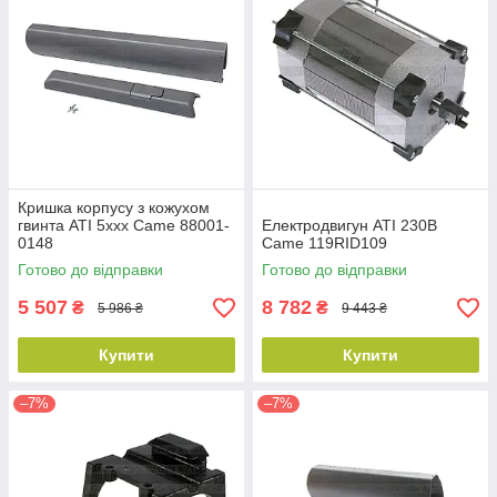
Кришка корпусу з кожухом
гвинта ATI 5xxx Came 88001-
Електродвигун ATI 230В
0148
Came 119RID109
Готово до відправки
Готово до відправки
5 507
8 782
₴
₴
5 986 ₴
9 443 ₴
Купити
Купити
–7%
–7%