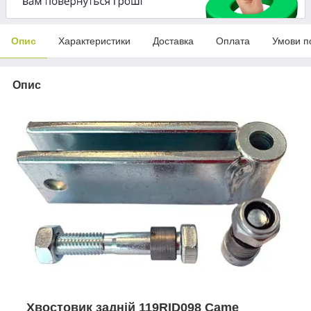
Опис
Характеристики
Доставка
Оплата
Умови п
Опис
Хвостовик задній 119RID098 Came