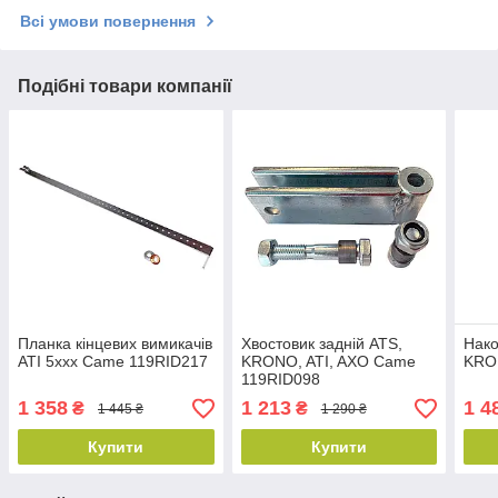
Всі умови повернення
Подібні товари компанії
Планка кінцевих вимикачів
Хвостовик задній ATS,
Нако
ATI 5xxx Came 119RID217
KRONO, ATI, AXO Came
KRO
119RID098
1 358
1 213
1 4
₴
₴
1 445 ₴
1 290 ₴
Купити
Купити