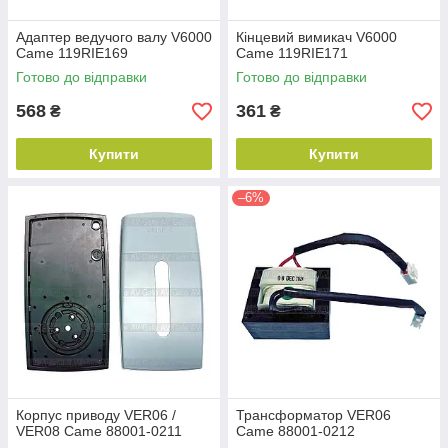
Адаптер ведучого валу V6000
Кінцевий вимикач V6000
Came 119RIE169
Came 119RIE171
Готово до відправки
Готово до відправки
568
361
₴
₴
Купити
Купити
–6%
Корпус приводу VER06 /
Трансформатор VER06
VER08 Came 88001-0211
Came 88001-0212