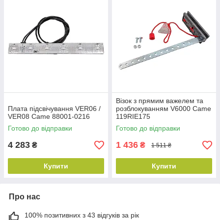
Візок з прямим важелем та
Плата підсвічування VER06 /
розблокуванням V6000 Came
VER08 Came 88001-0216
119RIE175
Готово до відправки
Готово до відправки
4 283
1 436
₴
₴
1 511 ₴
Купити
Купити
Про нас
100% позитивних з 43 відгуків за рік