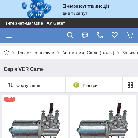
інтернет-магазин "AV Gate"
Товари та послуги
Автоматика Came (Італія)
Запчас
Серія VER Came
Сортування
0
Фільтри
–7%