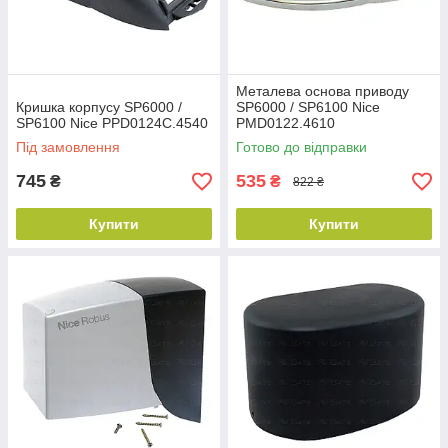
Металева основа приводу
Кришка корпусу SP6000 /
SP6000 / SP6100 Nice
SP6100 Nice PPD0124C.4540
PMD0122.4610
Під замовлення
Готово до відправки
745
535
₴
₴
822 ₴
Купити
Купити