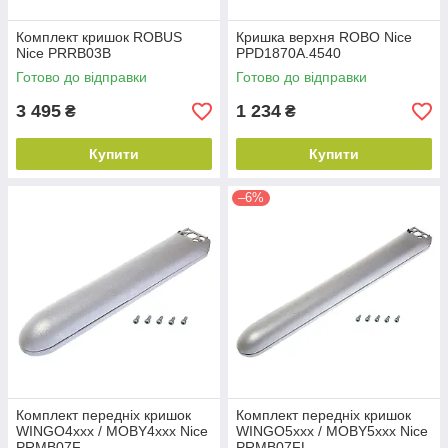
Комплект кришок ROBUS
Кришка верхня ROBO Nice
Nice PRRB03B
PPD1870A.4540
Готово до відправки
Готово до відправки
3 495
1 234
₴
₴
Купити
Купити
–6%
Комплект передніх кришок
Комплект передніх кришок
WINGO4xxx / MOBY4xxx Nice
WINGO5xxx / MOBY5xxx Nice
PRMB07F
PRMB07FL