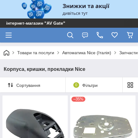
інтернет-магазин "AV Gate"
Товари та послуги
Автоматика Nice (Італія)
Запчасти
Корпуса, кришки, прокладки Nice
Сортування
0
Фільтри
–35%