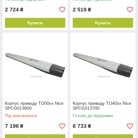
2 724
2 519
₴
₴
Купити
Купити
Корпус приводу TO50xx Nice
Корпус приводу TO40xx Nice
SPCG013800
SPCG013700
Під замовлення
Готово до відправки
7 196
6 733
₴
₴