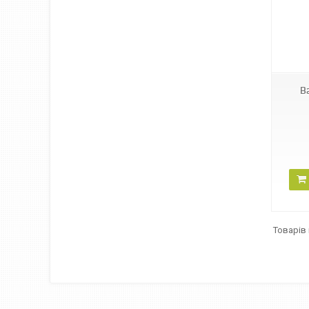
PMDVR12.4610
В