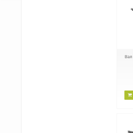
PMDVR6.4610
Вал