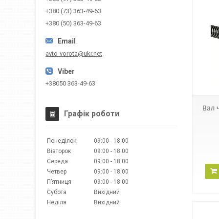
+380 (73) 363-49-63
+380 (50) 363-49-63
avto-vorota@ukr.net
PRTO02A
+38050 363-49-63
Вал 
Графік роботи
Понеділок
09:00
18:00
Вівторок
09:00
18:00
Середа
09:00
18:00
Четвер
09:00
18:00
Пʼятниця
09:00
18:00
Субота
Вихідний
Неділя
Вихідний