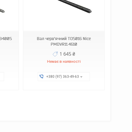
MB4005
Вал черв'ячний TO5016 Nice
PMDVR11.4610
1 645 ₴
Немає в наявності
+380 (97) 363-49-63