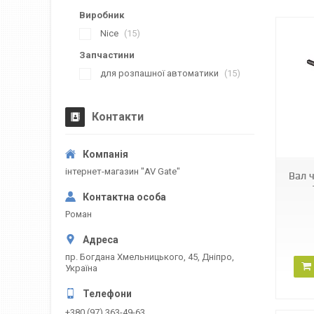
Виробник
Nice
15
Запчастини
для розпашної автоматики
15
Контакти
PMDVR7.4610
інтернет-магазин "AV Gate"
Вал 
Роман
пр. Богдана Хмельницького, 45, Дніпро,
Україна
+380 (97) 363-49-63