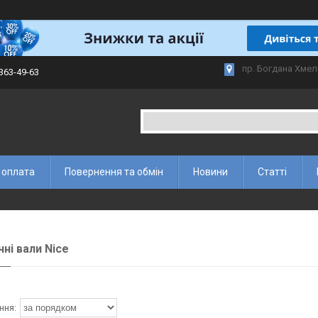
пр. Богдана Хмел
 363-49-63
 оплата
Повернення та обмін
Новини
Статті
чні вали Nice