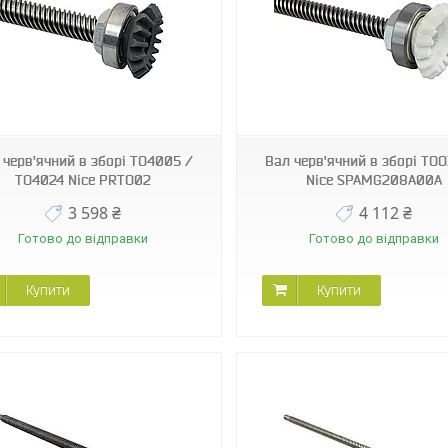
SPAMG208A00A
PRTO02B
 черв'ячний в зборі TO4005 /
Вал черв'ячний в зборі TO
TO4024 Nice PRTO02
Nice SPAMG208A00A
3 598 ₴
4 112 ₴
Готово до відправки
Готово до відправки
Купити
Купити