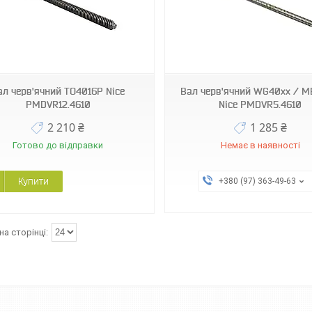
PMDVR5.4610
PMDVR11.4610
ал черв'ячний TO4016P Nice
Вал черв'ячний WG40xx / 
PMDVR12.4610
Nice PMDVR5.4610
2 210 ₴
1 285 ₴
Готово до відправки
Немає в наявності
Купити
+380 (97) 363-49-63