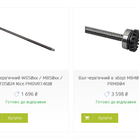
PRMB04
PRWNG06
черв'ячний WG50xx / MB50xx /
Вал черв'ячний в зборі MB40
TO5024 Nice PMDVR7.4610
PRMB04
1 696 ₴
3 598 ₴
Готово до відправки
Готово до відправки
Купити
Купити