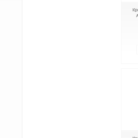
Кр
RBG900L-SS