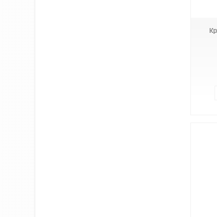
Кр
RBI-45.127