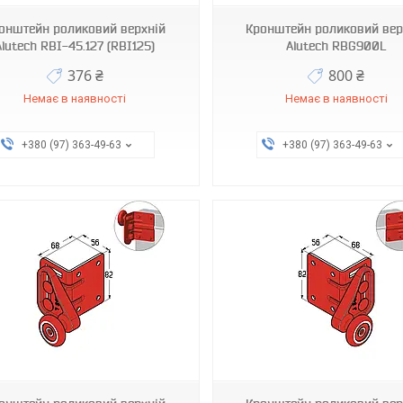
онштейн роликовий верхній
Кронштейн роликовий вер
Alutech RBI-45.127 (RBI125)
Alutech RBG900L
376 ₴
800 ₴
Немає в наявності
Немає в наявності
+380 (97) 363-49-63
+380 (97) 363-49-63
RBG900R-SS
RBG-900TNL