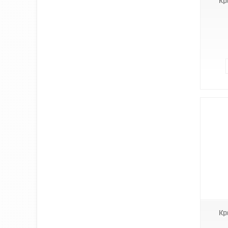
Кр
RBG-900TNR
Кр