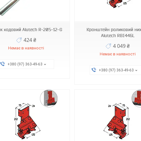
RBI446L
RBI446R
к ходовий Alutech R-205-12-G
Кронштейн роликовий ни
Alutech RBI446L
424 ₴
4 049 ₴
Немає в наявності
Немає в наявності
+380 (97) 363-49-63
+380 (97) 363-49-63
RBI446MR
RBI123