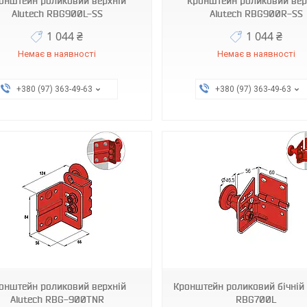
онштейн роликовий верхній
Кронштейн роликовий вер
Alutech RBG900L-SS
Alutech RBG900R-SS
1 044 ₴
1 044 ₴
Немає в наявності
Немає в наявності
+380 (97) 363-49-63
+380 (97) 363-49-63
RBG700L
RBG700R
онштейн роликовий верхній
Кронштейн роликовий бічній 
Alutech RBG-900TNR
RBG700L