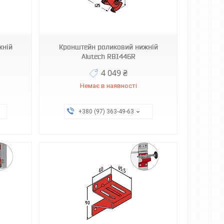
жній
Кронштейн роликовий нижній
Alutech RBI446R
4 049 ₴
Немає в наявності
+380 (97) 363-49-63