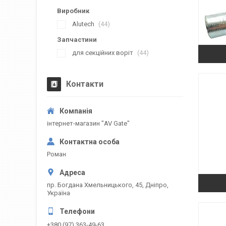
Виробник
Alutech
44
Запчастини
для секційних воріт
44
Контакти
інтернет-магазин "AV Gate"
Роман
пр. Богдана Хмельницького, 45, Дніпро,
Україна
+380 (97) 363-49-63