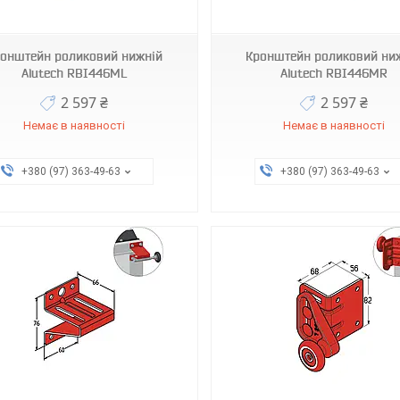
онштейн роликовий нижній
Кронштейн роликовий ни
Alutech RBI446ML
Alutech RBI446MR
2 597 ₴
2 597 ₴
Немає в наявності
Немає в наявності
+380 (97) 363-49-63
+380 (97) 363-49-63
RBG900L
RBG900R