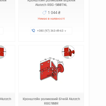
хній
Кронштейн роликовий верхній
Alutech RBG-900TNL
1 044 ₴
Немає в наявності
+380 (97) 363-49-63
Alutech
Кронштейн роликовий бічній Alutech
RBG700R