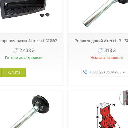
R-130-11-G
R-130-12-G
тороння ручка Alutech HGI007
Ролик ходовий Alutech R-13
2 438 ₴
318 ₴
Готово до відправки
Немає в наявності
Купити
+380 (97) 363-49-63