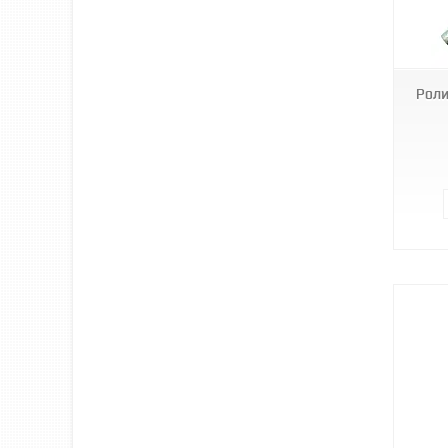
R-205-12-G
Роли
RBI446ML