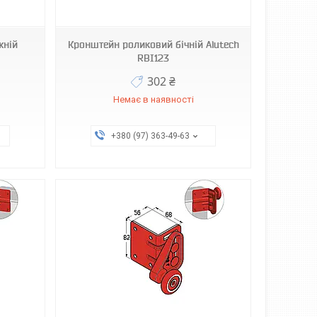
жній
Кронштейн роликовий бічній Alutech
RBI123
302 ₴
Немає в наявності
+380 (97) 363-49-63