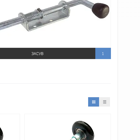
ЗАСУВ
1