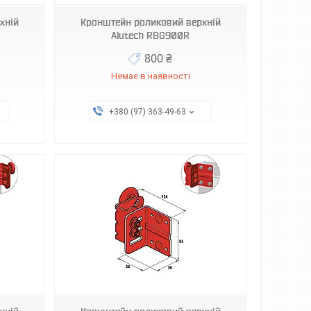
хній
Кронштейн роликовий верхній
Alutech RBG900R
800 ₴
Немає в наявності
+380 (97) 363-49-63