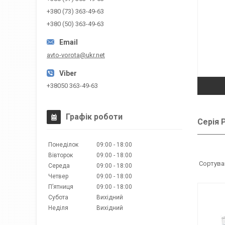
+380 (73) 363-49-63
+380 (50) 363-49-63
avto-vorota@ukr.net
+38050 363-49-63
Графік роботи
Серія P
Понеділок
09:00
18:00
Вівторок
09:00
18:00
Середа
09:00
18:00
Четвер
09:00
18:00
Пʼятниця
09:00
18:00
Субота
Вихідний
Неділя
Вихідний