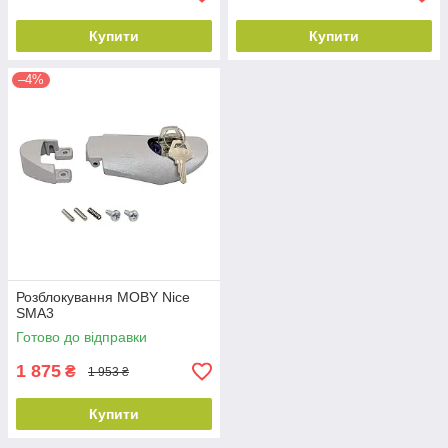
Купити
Купити
–4%
Розблокування MOBY Nice
SMA3
Готово до відправки
1 875
₴
1 953 ₴
Купити