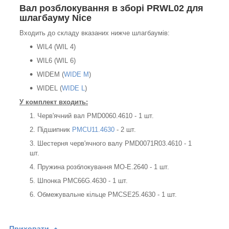
Вал розблокування в зборі PRWL02 для
шлагбауму Nice
Входить до складу вказаних нижче шлагбаумів:
WIL4 (WIL 4)
WIL6 (WIL 6)
WIDEM (
WIDE M
)
WIDEL (
WIDE L
)
У комплект входить:
Черв'ячний вал PMD0060.4610 - 1 шт.
Підшипник
PMCU11.4630
- 2 шт.
Шестерня черв'ячного валу PMD0071R03.4610 - 1
шт.
Пружина розблокування MO-E.2640 - 1 шт.
Шпонка PMC66G.4630 - 1 шт.
Обмежувальне кільце PMCSE25.4630 - 1 шт.
Приховати