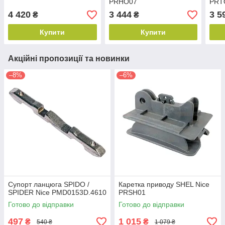
PRHO07
PRT
4 420
3 444
3 5
₴
₴
Купити
Купити
Акційні пропозиції та новинки
–8%
–6%
Супорт ланцюга SPIDO /
Каретка приводу SHEL Nice
SPIDER Nice PMD0153D.4610
PRSH01
Готово до відправки
Готово до відправки
497
1 015
₴
₴
540 ₴
1 079 ₴