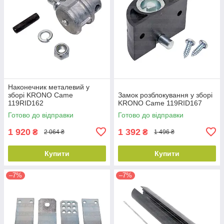
Наконечник металевий у
зборі KRONO Came
Замок розблокування у зборі
119RID162
KRONO Came 119RID167
Готово до відправки
Готово до відправки
1 920
1 392
₴
₴
2 064 ₴
1 496 ₴
Купити
Купити
–7%
–7%