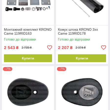
Монтажний комплект KRONO
Кожух штока KRONO 3xx
Came 119RID163
Came 119RID178
Готово до відправки
Готово до відправки
2 543
2 207
₴
₴
2 735 ₴
2 374 ₴
Купити
Купити
–7%
–7%