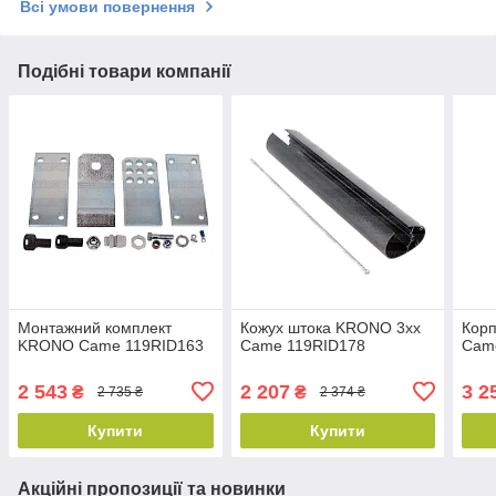
Всі умови повернення
Подібні товари компанії
Монтажний комплект
Кожух штока KRONO 3xx
Кор
KRONO Came 119RID163
Came 119RID178
Cam
2 543
2 207
3 2
₴
₴
2 735 ₴
2 374 ₴
Купити
Купити
Акційні пропозиції та новинки