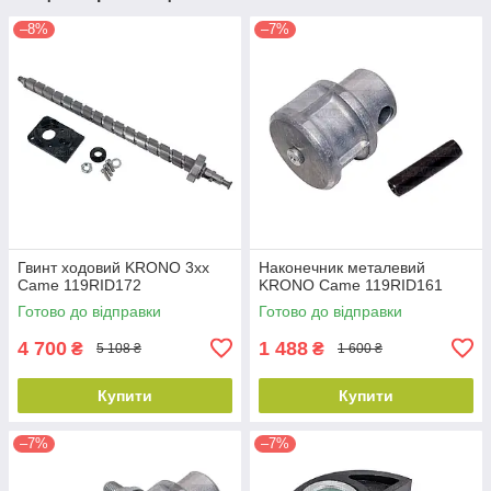
–8%
–7%
Гвинт ходовий KRONO 3xx
Наконечник металевий
Came 119RID172
KRONO Came 119RID161
Готово до відправки
Готово до відправки
4 700
1 488
₴
₴
5 108 ₴
1 600 ₴
Купити
Купити
–7%
–7%