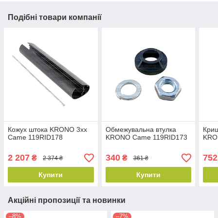
Подібні товари компанії
Кожух штока KRONO 3xx
Обмежувальна втулка
Криш
Came 119RID178
KRONO Came 119RID173
KRO
2 207
340
752
₴
₴
2 374 ₴
361 ₴
Купити
Купити
Акційні пропозиції та новинки
–8%
–7%