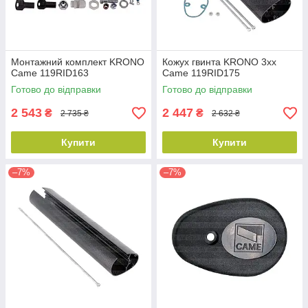
Монтажний комплект KRONO
Кожух гвинта KRONO 3xx
Came 119RID163
Came 119RID175
Готово до відправки
Готово до відправки
2 543
2 447
₴
₴
2 735 ₴
2 632 ₴
Купити
Купити
–7%
–7%