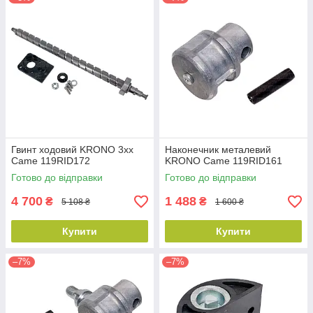
Гвинт ходовий KRONO 3xx
Наконечник металевий
Came 119RID172
KRONO Came 119RID161
Готово до відправки
Готово до відправки
4 700
1 488
₴
₴
5 108 ₴
1 600 ₴
Купити
Купити
–7%
–7%