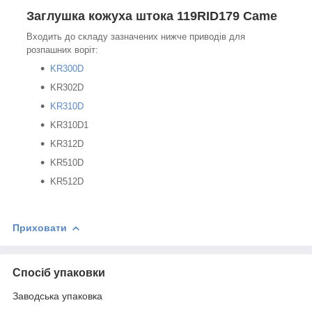
Заглушка кожуха штока 119RID179 Came
Входить до складу зазначених нижче приводів для
розпашних воріт:
KR300D
KR302D
KR310D
KR310D1
KR312D
KR510D
KR512D
Приховати
Спосіб упаковки
Заводська упаковка