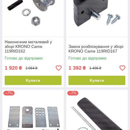
Наконечник металевий у
зборі KRONO Came
Замок розблокування у зборі
119RID162
KRONO Came 119RID167
Готово до відправки
Готово до відправки
1 920
1 392
₴
₴
2 064 ₴
1 496 ₴
Купити
Купити
–7%
–7%