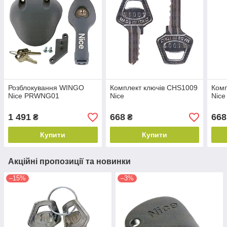
Розблокування WINGO
Комплект ключів CHS1009
Комп
Nice PRWNG01
Nice
Nice
1 491
668
668
₴
₴
Купити
Купити
Акційні пропозиції та новинки
–15%
–3%