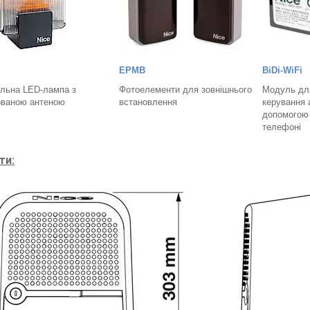
EPMB
BiDi-WiFi
льна LED-лампа з
Фотоелементи для зовнішнього
Модуль дл
ованою антеною
встановлення
керування 
допомогою
телефоні
ти: