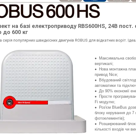
ект на базі електроприводу RBS600HS, 24В пост. 
 до 600 кг
 ​​серія популярних швидкісних двигунів ROBUS для відкатних воріт. Іде
Максимальна свобод
вертикалі;
Нова монтажна пла
привод Nice;
Вбудований світлод
автоматики та підключ
До 90% економії ен
Просте програмуван
Fi модулю;
Роз'єм BlueBus доз
блоку керування до 7 
фотоелементів);
Розширюваний блок
кількості входів чи ви