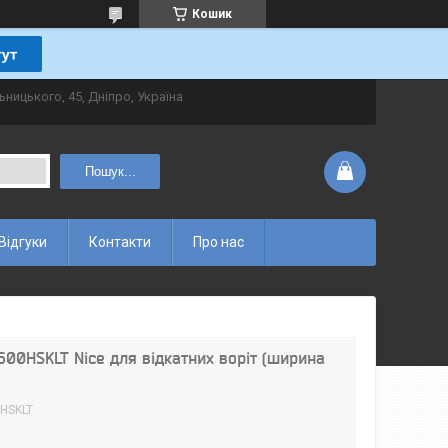
Кошик
ьницького, 45, Дніпро, Україна
Пошук...
Відгуки
Контакти
Про нас
00HSKLT Nice для відкатних воріт (ширина
HSKLT