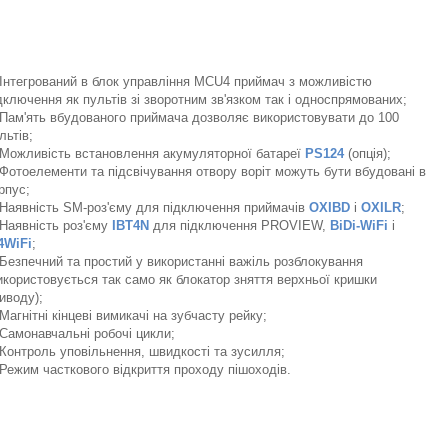
Інтегрований в блок управління MCU4 приймач з можливістю
дключення як пультів зі зворотним зв'язком так і односпрямованих;
Пам'ять вбудованого приймача дозволяє використовувати до 100
льтів;
Можливість встановлення акумуляторної батареї
PS124
(опція);
Фотоелементи та підсвічування отвору воріт можуть бути вбудовані в
рпус;
Наявність SM-роз'єму для підключення приймачів
OXIBD
і
OXILR
;
Наявність роз'єму
IBT4N
для підключення PROVIEW,
BiDi-WiFi
і
4WiFi
;
Безпечний та простий у використанні важіль розблокування
икористовується так само як блокатор зняття верхньої кришки
иводу);
Магнітні кінцеві вимикачі на зубчасту рейку;
Самонавчальні робочі цикли;
Контроль уповільнення, швидкості та зусилля;
Режим часткового відкриття проходу пішоходів.