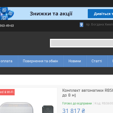
пр. Богдана Хмел
 363-49-63
 оплата
Повернення та обмін
Новини
Статті
Комплект автоматики RBS6
ed & Wi-Fi
до 8 м)
Готово до відправки
Код:
RBS600
31 817 ₴