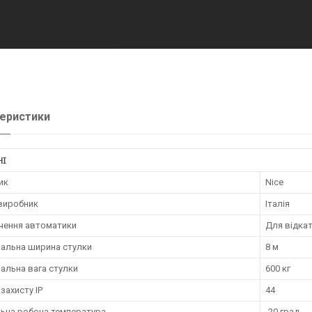
еристики
НІ
ик
Nice
 виробник
Італія
чення автоматики
Для відкат
альна ширина стулки
8 м
альна вага стулки
600 кг
 захисту IP
44
льна робоча температура
-20 град.