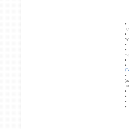
пі
пу
ко
IT
(в
пр