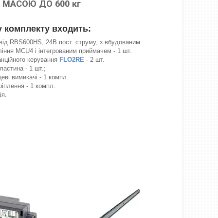
 МАСОЮ ДО 600 кг
у комплекту входить:
від RBS600HS, 24В пост. струму, з вбудованим
іння MCU4 і інтегрованим приймачем - 1 шт.
анційного керування
FLO2RE
- 2 шт.
астина - 1 шт.;
цеві вимикачі - 1 компл.
іплення - 1 компл.
ія.