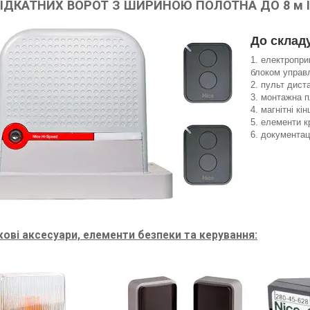
ІДКАТНИХ ВОРОТ З ШИРИНОЮ ПОЛОТНА ДО 8 м І
До склад
електропри
блоком управл
пульт дист
монтажна пл
магнітні кін
елементи кр
документац
ові аксесуари, елементи безпеки та керування: