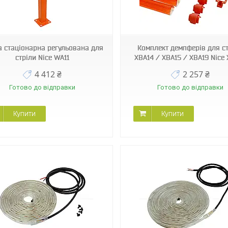
XBA13
SPGAP06400A
 стаціонарна регульована для
Комплект демпферів для с
стріли Nice WA11
XBA14 / XBA15 / XBA19 Nice
4 412 ₴
2 257 ₴
Готово до відправки
Готово до відправки
Купити
Купити
XBA6
XBA18