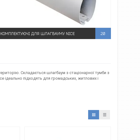
КОМПЛЕКТУЮЧІ ДЛЯ ШЛАГБАУМУ NICE
20
ериторію. Складається шлагбаум з стаціонарної тумби з
ice ідеально підходять для громадських, житлових і