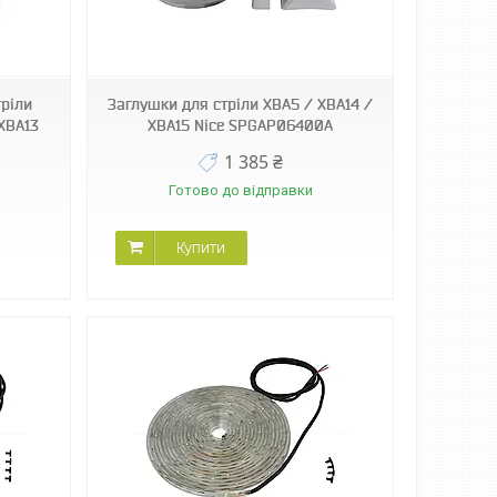
тріли
Заглушки для стріли XBA5 / XBA14 /
 XBA13
XBA15 Nice SPGAP06400A
1 385 ₴
Готово до відправки
Купити