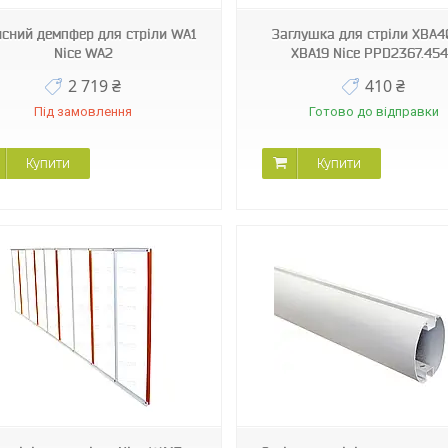
сний демпфер для стріли WA1
Заглушка для стріли XBA4
Nice WA2
XBA19 Nice PPD2367.45
2 719 ₴
410 ₴
Під замовлення
Готово до відправки
Купити
Купити
XBA5
WA6