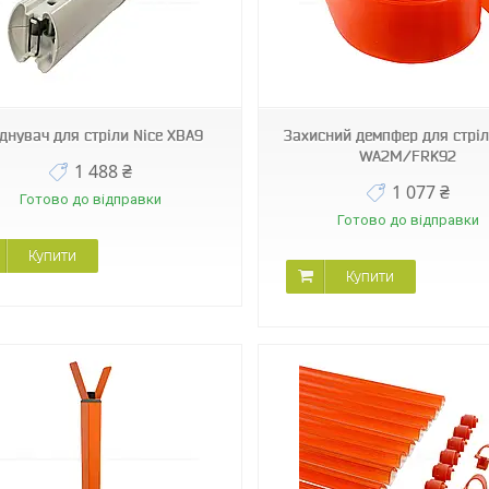
WA2M/FRK92
WA10
єднувач для стріли Nice XBA9
Захисний демпфер для стріл
WA2M/FRK92
1 488 ₴
1 077 ₴
Готово до відправки
Готово до відправки
Купити
Купити