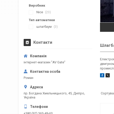
Виробник
Nice
23
Тип автоматики
шлагбаум
3
Контакти
Шлагба
Електром
інтернет-магазин "AV Gate"
двигуном
промисло
Роман
пр. Богдана Хмельницького, 45, Дніпро,
Україна
+380 (97) 363-49-63