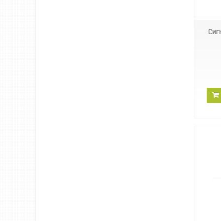
Сиг
WA2