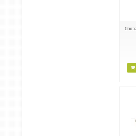
WA11
Опора
XBA4