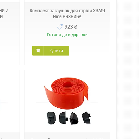
00 /
Комплект заглушок для стріли XBA19
40
Nice PRXB06A
923 ₴
Готово до відправки
Купити