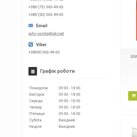
+380 (73) 363-49-63
+380 (50) 363-49-63
avto-vorota@ukr.net
WIDEM
+38050 363-49-63
Шл
Графік роботи
Понеділок
09:00
18:00
Вівторок
09:00
18:00
Середа
09:00
18:00
Четвер
09:00
18:00
Пʼятниця
09:00
18:00
Субота
Вихідний
Неділя
Вихідний