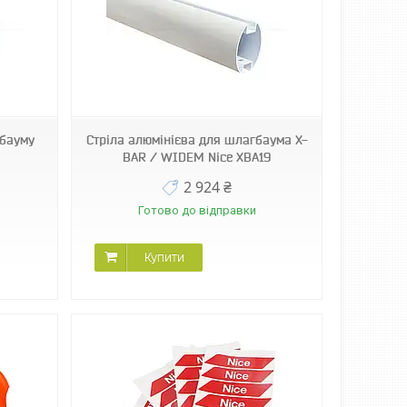
гбауму
Стріла алюмінієва для шлагбаума X-
BAR / WIDEM Nice XBA19
2 924 ₴
Готово до відправки
Купити