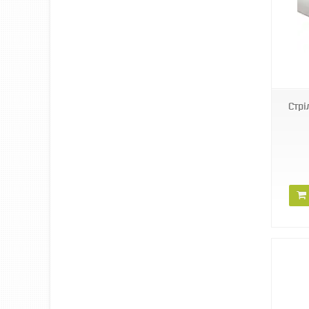
XBA14
Стрі