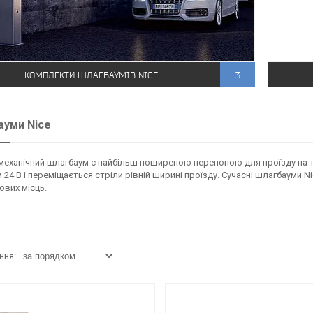
КОМПЛЕКТИ ШЛАГБАУМІВ NICE
3
уми Nice
еханічний шлагбаум є найбільш поширеною перепоною для проїзду на т
 24 В і переміщається стріли рівній ширині проїзду. Сучасні шлагбауми N
вих місць.