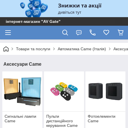
інтернет-магазин "AV Gate"
Товари та послуги
Автоматика Came (Італія)
Аксесу
Аксесуари Came
Сигнальні лампи
Пульти
Фотоелементи
Came
дистанційного
Came
керування Came