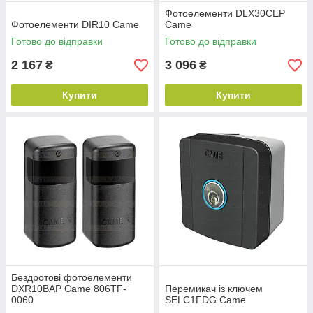
Фотоелементи DLX30CEP
Фотоелементи DIR10 Came
Came
Готово до відправки
Готово до відправки
2 167
3 096
₴
₴
Купити
Купити
Бездротові фотоелементи
DXR10BAP Came 806TF-
Перемикач із ключем
0060
SELC1FDG Came