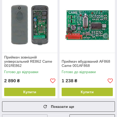
Приймач зовнішній
універсальний RE862 Came
Приймач вбудований AF868
001RE862
Came 001AF868
Готово до відправки
Готово до відправки
2 890
1 238
₴
₴
Купити
Купити
Показати ще